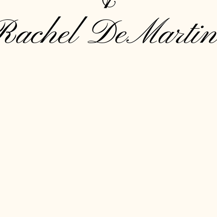
&
Rachel DeMartin